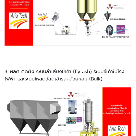
3. ผลิต ติดตั้ง ระบบลำเลียงขี้เถ้า (fly ash) ระบบขี้เถ้าในโรง
ไฟฟ้า และระบบโหลดวัสดุเข้ารถกล้วยหอม (Bulk)