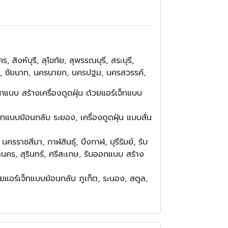
สิงห์บุรี, สุโขทัย, สุพรรณบุรี, สระบุรี,
ชร, ชัยนาท, นครนายก, นครปฐม, นครสวรรค์,
อกแบบ สร้างเครื่องดูดฝุ่น ด้วยแอร์เจ็ทแบบ
จ็ทแบบย้อนกลับ ระยอง, เครื่องดูดฝุ่น แบบสั่น
ครราชสีมา, กาฬสินธุ์, บึงกาฬ, บุรีรัมย์, รับ
นคร, สุรินทร์, ศรีสะเกษ, รับออกแบบ สร้าง
วยแอร์เจ็ทแบบย้อนกลับ ภูเก็ต, ระนอง, สตูล,