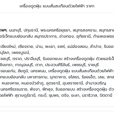
เครื่องดูดฝุ่น แบบสั่นสะเทือนด้วยไฟฟ้า ราคา
เทพฯ
, นนทบุรี, ปทุมธานี, พระนครศรีอยุธยา, สมุทรสงคราม, สมุทรสาคร, 
วยแอร์เจ็ทแบบย้อนกลับ สมุทรปราการ, อ่างทอง, อุทัยธานี, กำแพงเพ
า เชียงใหม่, เชียงราย, น่าน, พะเยา, แพร่, แม่ฮ่องสอน, ลำปาง, รับอ
ณุโลก, เพชรบูรณ์,
 ชลบุรี, ตราด, ปราจีนบุรี, รับออกแบบ สร้างเครื่องดูดฝุ่น ด้วยแอร์เ
ชิงเทรา, กาญจนบุรี, ตาก, ประจวบคีรีขันธ์, เพชรบุรี, ราชบุรี
 ขอนแก่น, ชัยภูมิ, นครพนม, เครื่องดูดฝุ่น แบบสั่นสะเทือนด้วยไฟฟ้า น
เจ็ทแบบย้อนกลับ มหาสารคาม, มุกดาหาร, ยโสธร, ร้อยเอ็ด, เลย, สกล
ับ หนองคาย, หนองบัวลำภู, อุดรธานี, อุบลราชธานี, อำนาจเจริญ
า นครศรีธรรมราช, พังงา, พัทลุง, รับออกแบบ สร้างเครื่องดูดฝุ่น ด้
วยไฟฟ้า สุราษฎร์ธานี, กระบี่, ชุมพร, ตรัง, ยะลา, นราธิวาส, ปัตตานี